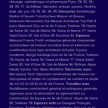
chirurgie, ophtalmique et pharmacie Paris, 78, 92, 93,
94, 95, 77,
ArchiBaie, fabricant, artisan, poseur, fenêtre,
baie, alu, pvc 78, 91, 92, 94, 95
. Découvrez
ArchiDesign
Maitre d’Oeuvre Constructeur Maison et Bureau
Extension Rénovation Sur Mesure Architecte Toit Plat 4
pans Mansard Zinc en ile de France, Yvelines 78, Hauts
de Seine 92, Val de Marne 94, Seine et Marne 77, Seine
Saint Denis 93, Val d’Oise 95, Essonne 91
. Explorez
Maisons France Forêt, entreprise générale charpentier
constructeur de maison ossature bois et extension ou
surélévation bois type architecte toit plat, 4 pans,
moderne, design bardage bois en ile de France, Yvelines
78, Hauts de Seine 92, Seine et Marne 77, Seine Saint
Denis 93, Val d’Oise 95, Val de Marne 94, Rhônes Alpes,
Haute Savoie, Var, Alpes Maritime
. Découvrez aussi :
Micropieux Tech, fabricant constructeur de maison sur
micropieux et radier et comblement de carrière et étude
de sol G2 et G5 lié en ile de France
. Travaillez avec
ArchiBureau contractant général et entreprise générale
agenceur pour la rénovation et agencement ou
construction de bureau en ile de France, Hauts de Seine
92, Yvelines 78
. Explorez enfin
Le Designer Français,
Designer, Architecte d’Intérieur et Maitre d’œuvre en ile