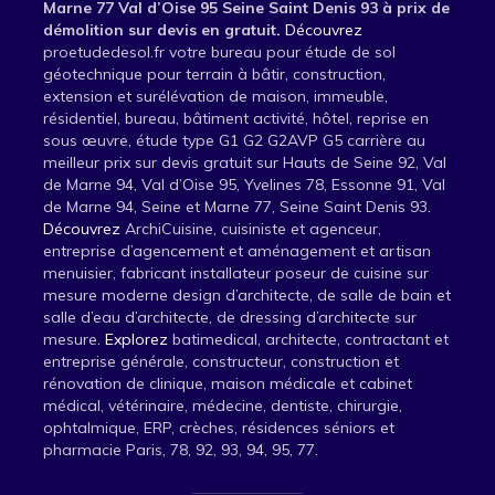
Marne 77 Val d’Oise 95 Seine Saint Denis 93 à prix de
démolition sur devis en gratuit
.
Découvrez
proetudedesol.fr votre bureau pour étude de sol
géotechnique pour terrain à bâtir, construction,
extension et surélévation de maison, immeuble,
résidentiel, bureau, bâtiment activité, hôtel, reprise en
sous œuvre, étude type G1 G2 G2AVP G5 carrière au
meilleur prix sur devis gratuit sur Hauts de Seine 92, Val
de Marne 94, Val d’Oise 95, Yvelines 78, Essonne 91, Val
de Marne 94, Seine et Marne 77, Seine Saint Denis 93
.
Découvrez
ArchiCuisine, cuisiniste et agenceur,
entreprise d’agencement et aménagement et artisan
menuisier, fabricant installateur poseur de cuisine sur
mesure moderne design d’architecte, de salle de bain et
salle d’eau d’architecte, de dressing d’architecte sur
mesure
. Explorez
batimedical, architecte, contractant et
entreprise générale, constructeur, construction et
rénovation de clinique, maison médicale et cabinet
médical, vétérinaire, médecine, dentiste, chirurgie,
ophtalmique, ERP, crèches, résidences séniors et
pharmacie Paris, 78, 92, 93, 94, 95, 77
.