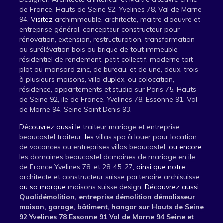
de France, Hauts de Seine 92, Yvelines 78, Val de Marne
94
. Visitez
archimmeuble, architecte, maitre d’oeuvre et
entreprise général, concepteur constructeur pour
rénovation, extension, restructuration, transformation
ou surélévation bois ou brique de tout immeuble
résidentiel de rendement, petit collectif, moderne toit
plat ou mansard zinc, de bureau, et de une, deux, trois
à plusieurs maisons, villa duplex, ou colocation,
résidence, appartements et studio sur Paris 75, Hauts
de Seine 92, ile de France, Yvelines 78, Essonne 91, Val
de Marne 94, Seine Saint Denis 93
.
Découvrez aussi le
traiteur mariage et entreprise
beaucastel traiteur
, les
villas spa à louer pour location
de vacances ou entreprises villas beaucastel
, ou encore
les domaines beaucastel domaines de mariage en ile
de France Yvelines 78, et 28, 45, 27
, ainsi que notre
architecte et constructeur suisse partenaire archisuisse
ou sa marque
maisons suisse design
. Découvrez aussi
Qualidémolition, entreprise démolition démolisseur
maison, garage, bâtiment, hangar sur Hauts de Seine
92 Yvelines 78 Essonne 91 Val de Marne 94 Seine et