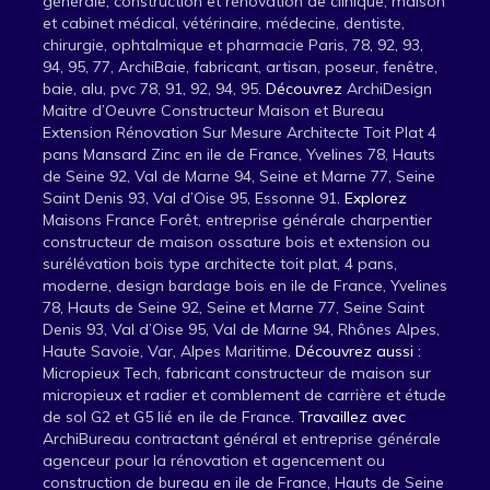
générale, construction et rénovation de clinique, maison
et cabinet médical, vétérinaire, médecine, dentiste,
chirurgie, ophtalmique et pharmacie Paris, 78, 92, 93,
94, 95, 77,
ArchiBaie, fabricant, artisan, poseur, fenêtre,
baie, alu, pvc 78, 91, 92, 94, 95
. Découvrez
ArchiDesign
Maitre d’Oeuvre Constructeur Maison et Bureau
Extension Rénovation Sur Mesure Architecte Toit Plat 4
pans Mansard Zinc en ile de France, Yvelines 78, Hauts
de Seine 92, Val de Marne 94, Seine et Marne 77, Seine
Saint Denis 93, Val d’Oise 95, Essonne 91
. Explorez
Maisons France Forêt, entreprise générale charpentier
constructeur de maison ossature bois et extension ou
surélévation bois type architecte toit plat, 4 pans,
moderne, design bardage bois en ile de France, Yvelines
78, Hauts de Seine 92, Seine et Marne 77, Seine Saint
Denis 93, Val d’Oise 95, Val de Marne 94, Rhônes Alpes,
Haute Savoie, Var, Alpes Maritime
. Découvrez aussi :
Micropieux Tech, fabricant constructeur de maison sur
micropieux et radier et comblement de carrière et étude
de sol G2 et G5 lié en ile de France
. Travaillez avec
ArchiBureau contractant général et entreprise générale
agenceur pour la rénovation et agencement ou
construction de bureau en ile de France, Hauts de Seine