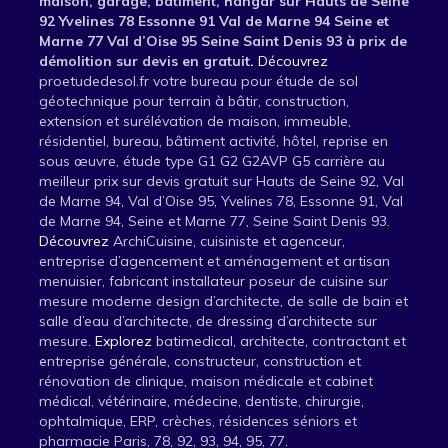
maison, garage, bâtiment, hangar sur Hauts de Seine
92 Yvelines 78 Essonne 91 Val de Marne 94 Seine et
Marne 77 Val d’Oise 95 Seine Saint Denis 93 à prix de
démolition sur devis en gratuit
.
Découvrez
proetudedesol.fr votre bureau pour étude de sol
géotechnique pour terrain à bâtir, construction,
extension et surélévation de maison, immeuble,
résidentiel, bureau, bâtiment activité, hôtel, reprise en
sous œuvre, étude type G1 G2 G2AVP G5 carrière au
meilleur prix sur devis gratuit sur Hauts de Seine 92, Val
de Marne 94, Val d’Oise 95, Yvelines 78, Essonne 91, Val
de Marne 94, Seine et Marne 77, Seine Saint Denis 93
.
Découvrez
ArchiCuisine, cuisiniste et agenceur,
entreprise d’agencement et aménagement et artisan
menuisier, fabricant installateur poseur de cuisine sur
mesure moderne design d’architecte, de salle de bain et
salle d’eau d’architecte, de dressing d’architecte sur
mesure
. Explorez
batimedical, architecte, contractant et
entreprise générale, constructeur, construction et
rénovation de clinique, maison médicale et cabinet
médical, vétérinaire, médecine, dentiste, chirurgie,
ophtalmique, ERP, crèches, résidences séniors et
pharmacie Paris, 78, 92, 93, 94, 95, 77
.